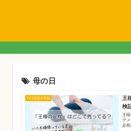
母の日
王
TVで話題の商品
検
王様
デメ
足枕