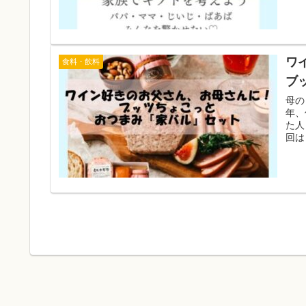
ワ
食料・飲料
ブ
母の
年、
た人
回は
介し