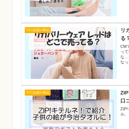
リ
TVで話題の商品
る
CM
って
な…
なっ
Z
TVで話題の商品
口
ZI
ル。