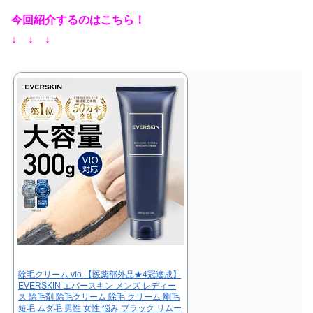
今回紹介するのはこちら！
↓ ↓ ↓
除毛クリーム vio 【医薬部外品★4冠達成】
EVERSKIN エバースキン メンズ レディー
ス 除毛剤 除毛クリーム 除毛 クリーム 剛毛
短毛 ムダ毛 男性 女性 悩み ブラック リムー