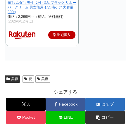
短毛 ムダ毛 男性 女性 悩み ブラック リムー
バークリーム 男女兼用 むだ毛ケア 大容量
300g
価格：2,299円～（税込、送料無料)
(2026/6/12時点)
楽天で購入
美容
夏
美容
シェアする
X
Facebook
はてブ
Pocket
LINE
コピー