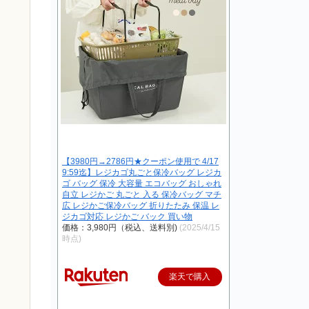
【3980円→2786円★クーポン使用で 4/17
9:59迄】レジカゴ丸ごと保冷バッグ レジカ
ゴ バッグ 保冷 大容量 エコバッグ おしゃれ
自立 レジかご 丸ごと 入る 保冷バッグ マチ
広 レジかご保冷バッグ 折りたたみ 保温 レ
ジカゴ対応 レジかご バック 買い物
価格：3,980円（税込、送料別)
(2025/4/15
時点)
楽天で購入