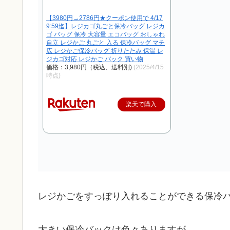
【3980円→2786円★クーポン使用で 4/17
9:59迄】レジカゴ丸ごと保冷バッグ レジカ
ゴ バッグ 保冷 大容量 エコバッグ おしゃれ
自立 レジかご 丸ごと 入る 保冷バッグ マチ
広 レジかご保冷バッグ 折りたたみ 保温 レ
ジカゴ対応 レジかご バック 買い物
価格：3,980円（税込、送料別)
(2025/4/15
時点)
楽天で購入
レジかごをすっぽり入れることができる保冷
大きい保冷バックは色々ありますが